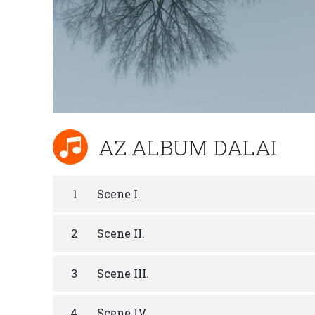
AZ ALBUM DALAI
1
Scene I.
2
Scene II.
3
Scene III.
4
Scene IV.