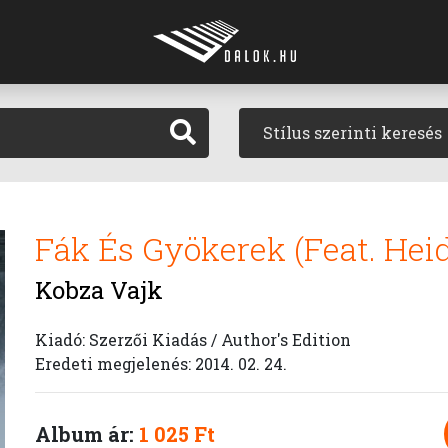
Stílus szerinti keresés
Fák És Gyökerek (Feat. Hei
Kobza Vajk
Kiadó: Szerzői Kiadás / Author's Edition
Eredeti megjelenés: 2014. 02. 24.
Album ár:
1 025 Ft