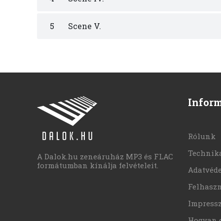
5
Scene V.
Infor
Rólunk
Technika
A Dalok.hu zeneáruház MP3 és FLAC
formátumban kínálja felvételeit.
Adatvéd
Felhaszn
Impress
Hogyan 