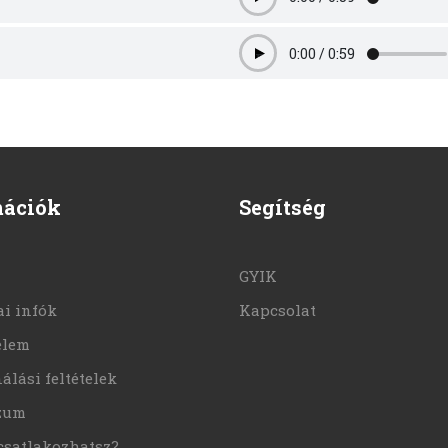
Play
0:00
/
0:59
Play
mációk
Segítség
GYIK
i infók
Kapcsolat
elem
álási feltételek
zum
csatlakozhatsz?