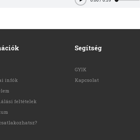
Play
mációk
Segítség
GYIK
i infók
Kapcsolat
elem
álási feltételek
zum
csatlakozhatsz?