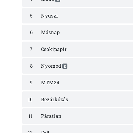
5
Nyuszi
6
Másnap
7
Csokipapír
8
Nyomod
E
9
MTM24
10
Bezárkózás
11
Páratlan
12
Fel!