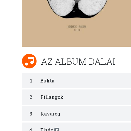
AZ ALBUM DALAI
1
Bukta
2
Pillangók
3
Kavarog
4
Eladó
E