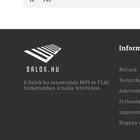
Infor
Rólunk
Technika
A Dalok.hu zeneáruház MP3 és FLAC
formátumban kínálja felvételeit.
Adatvéd
Felhaszn
Impress
Hogyan 