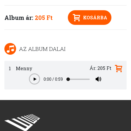
Album ár:
205 Ft
KOSÁRBA
AZ ALBUM DALAI
Ár: 205 Ft
1
Menny
0:00
/
0:59
Play