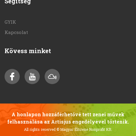
Segítség
GYIK
Kapcsolat
Kövess minket
A honlapon hozzáférhetővé tett zenei művek
felhasználása az Artisjus engedélyével történik.
All rights reserved
© Magyar Élőzene Nonprofit Kft.