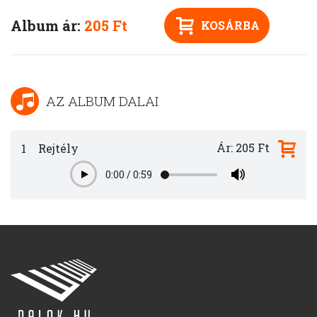
Album ár:
205 Ft
KOSÁRBA
AZ ALBUM DALAI
Ár: 205 Ft
1
Rejtély
0:00
/
0:59
Play