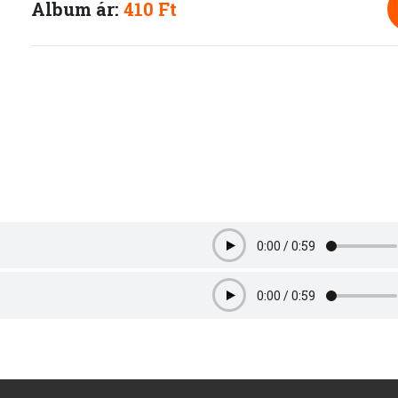
Album ár:
410 Ft
0:00
/
0:59
Play
0:00
/
0:59
Play