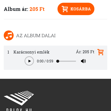
Album ár:
205 Ft
KOSÁRBA
AZ ALBUM DALAI
Ár: 205 Ft
1
Karácsonyi emlék
0:00
/
0:59
Play