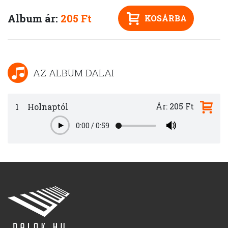
Album ár:
205 Ft
KOSÁRBA
AZ ALBUM DALAI
Ár: 205 Ft
1
Holnaptól
0:00
/
0:59
Play