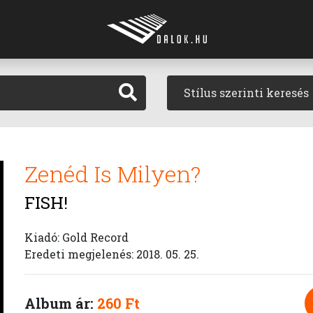
Stílus szerinti keresés
Zenéd Is Milyen?
FISH!
Kiadó: Gold Record
Eredeti megjelenés: 2018. 05. 25.
Album ár:
260 Ft