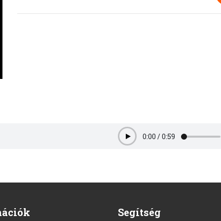
0:00
/
0:59
Play
mációk
Segítség