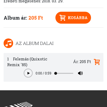
Eredeti megjelenés: 2018. 03. 29.
Album ár:
205 Ft
KOSÁRBA
AZ ALBUM DALAI
1
Felemás (Quixotic
Ár: 205 Ft
Remix '85)
0:00
/
0:59
Play