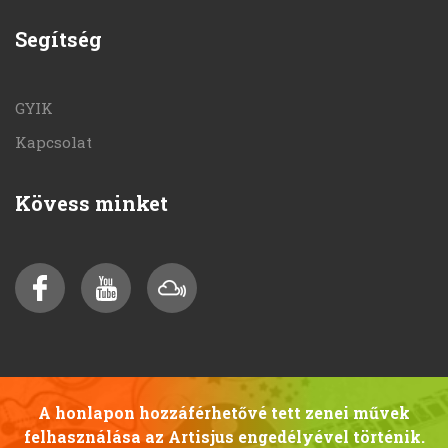
Segítség
GYIK
Kapcsolat
Kövess minket
A honlapon hozzáférhetővé tett zenei művek
felhasználása az Artisjus engedélyével történik.