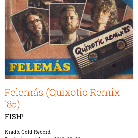
Felemás (Quixotic Remix
'85)
FISH!
Kiadó: Gold Record