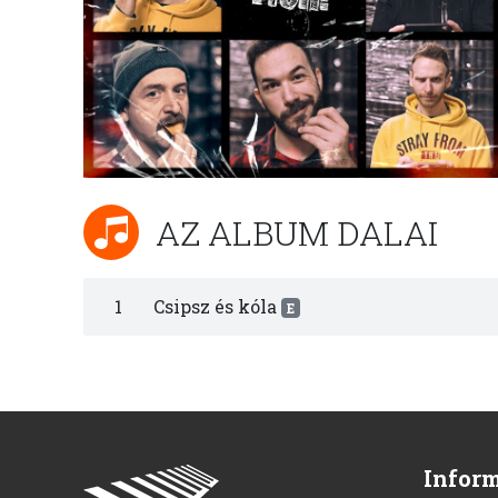
AZ ALBUM DALAI
1
Csipsz és kóla
E
Infor