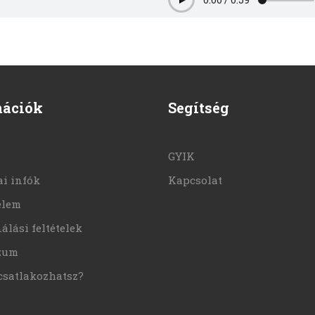
Play
mációk
Segítség
GYIK
i infók
Kapcsolat
elem
álási feltételek
zum
csatlakozhatsz?