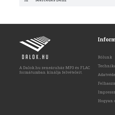
Infor
Rólunk
Technika
A Dalok.hu zeneáruház MP3 és FLAC
formátumban kínálja felvételeit.
Adatvéd
Felhaszn
Impress
Hogyan 