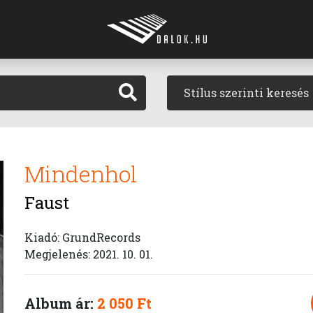
Stílus szerinti keresés
Mindenhol
Faust
Kiadó: GrundRecords
Megjelenés: 2021. 10. 01.
Album ár:
2 050 Ft