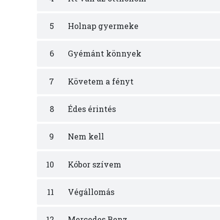
5
Holnap gyermeke
6
Gyémánt könnyek
7
Követem a fényt
8
Édes érintés
9
Nem kell
10
Kóbor szívem
11
Végállomás
12
Mercedes Benz