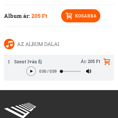
Album ár:
205 Ft
KOSÁRBA
AZ ALBUM DALAI
Ár: 205 Ft
1
Szent Iván Éj
0:00
/
0:59
Play