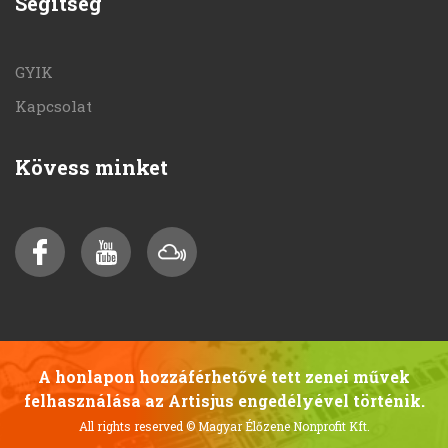
Segítség
GYIK
Kapcsolat
Kövess minket
A honlapon hozzáférhetővé tett zenei művek
felhasználása az Artisjus engedélyével történik.
All rights reserved
© Magyar Élőzene Nonprofit Kft.