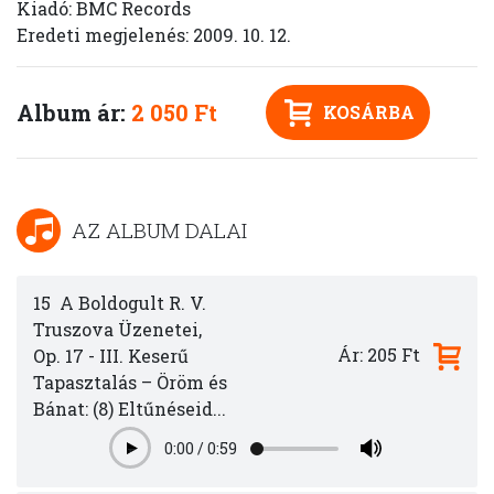
Kiadó: BMC Records
Eredeti megjelenés: 2009. 10. 12.
Album ár:
2 050 Ft
KOSÁRBA
AZ ALBUM DALAI
15
A Boldogult R. V.
Truszova Üzenetei,
Ár: 205 Ft
Op. 17 - III. Keserű
Tapasztalás – Öröm és
Bánat: (8) Eltűnéseid...
0:00
/
0:59
Play