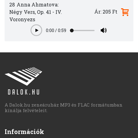
28
Anna Ahmatova:
Ár: 205 Ft
Négy Vers, Op. 41 - IV.
Voronyezs
0:00
/
0:59
Play
A Dalok.hu zeneáruház MP3 és FLAC formátumban
kínálja felvételeit.
Információk