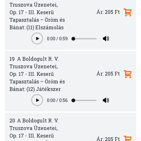
Truszova Üzenetei,
Ár: 205 Ft
Op. 17 - III. Keserű
Tapasztalás – Öröm és
Bánat: (11) Elszámolás
0:00
/
0:59
Play
19
A Boldogult R. V.
Truszova Üzenetei,
Ár: 205 Ft
Op. 17 - III. Keserű
Tapasztalás – Öröm és
Bánat: (12) Játékszer
0:00
/
0:56
Play
20
A Boldogult R. V.
Truszova Üzenetei,
Op. 17 - III. Keserű
Ár: 205 Ft