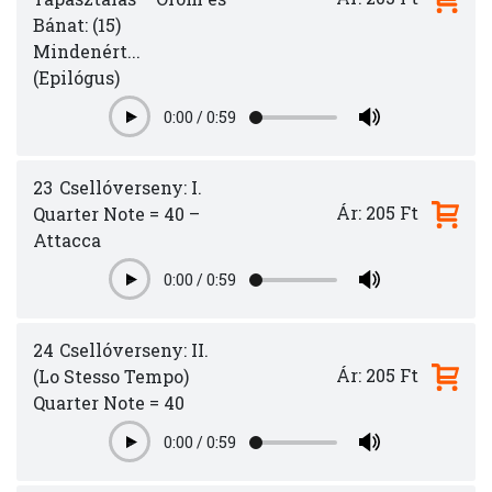
Bánat: (15)
Mindenért...
(Epilógus)
0:00
/
0:59
Play
23
Csellóverseny: I.
Ár: 205 Ft
Quarter Note = 40 –
Attacca
0:00
/
0:59
Play
24
Csellóverseny: II.
Ár: 205 Ft
(Lo Stesso Tempo)
Quarter Note = 40
0:00
/
0:59
Play