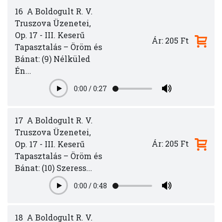
16
A Boldogult R. V.
Truszova Üzenetei,
Op. 17 - III. Keserű
Ár: 205 Ft
Tapasztalás – Öröm és
Bánat: (9) Nélküled
Én...
0:00
/
0:27
Play
17
A Boldogult R. V.
Truszova Üzenetei,
Ár: 205 Ft
Op. 17 - III. Keserű
Tapasztalás – Öröm és
Bánat: (10) Szeress...
0:00
/
0:48
Play
18
A Boldogult R. V.