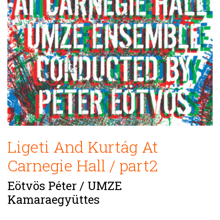
Ligeti And Kurtág At
Carnegie Hall / part2
Eötvös Péter / UMZE
Kamaraegyüttes