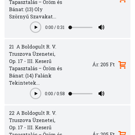
Tapasztalás – Öröm és
Bánat: (13) Oly
Szörnyű Szavakat...
0:00
/
0:31
Play
21
A Boldogult R. V.
Truszova Üzenetei,
Op. 17 - III. Keserű
Ár: 205 Ft
Tapasztalás – Öröm és
Bánat: (14) Falánk
Tekintetek...
0:00
/
0:58
Play
22
A Boldogult R. V.
Truszova Üzenetei,
Op. 17 - III. Keserű
Ár: 205 Ft
Tapasztalás – Öröm és