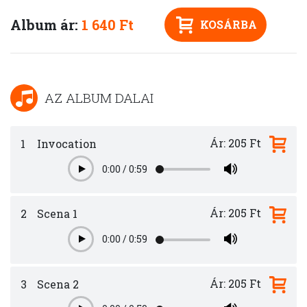
Album ár:
1 640 Ft
KOSÁRBA
AZ ALBUM DALAI
Ár: 205 Ft
1
Invocation
0:00
/
0:59
Play
Ár: 205 Ft
2
Scena 1
0:00
/
0:59
Play
Ár: 205 Ft
3
Scena 2