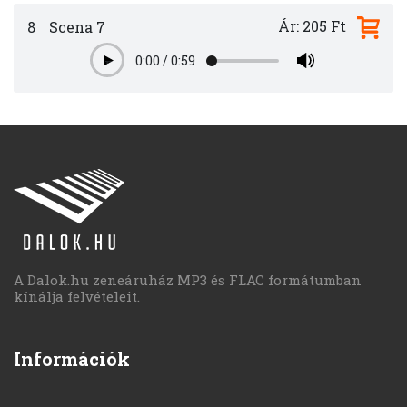
Ár: 205 Ft
8
Scena 7
0:00
/
0:59
Play
A Dalok.hu zeneáruház MP3 és FLAC formátumban
kínálja felvételeit.
Információk