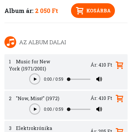
Album ár:
2 050 Ft
KOSÁRBA
AZ ALBUM DALAI
1
Music for New
Ár: 410 Ft
York (1971/2001)
0:00
/
0:59
Play
Ár: 410 Ft
2
"Now, Miss!" (1972)
0:00
/
0:59
Play
3
Elektrokrónika
Ár: 205 Ft