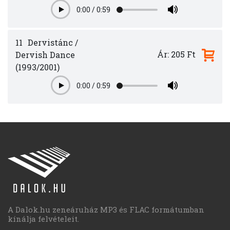
0:00
/
0:59
Play
11
Dervistánc /
Ár: 205 Ft
Dervish Dance
(1993/2001)
0:00
/
0:59
Play
A Dalok.hu zeneáruház MP3 és FLAC formátumban
kínálja felvételeit.