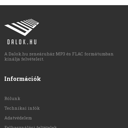
A Dalok.hu zeneáruház MP3 és FLAC formátumban
kínálja felvételeit.
Információk
Rólunk
Technikai infók
Adatvédelem
Felhasználási feltételek