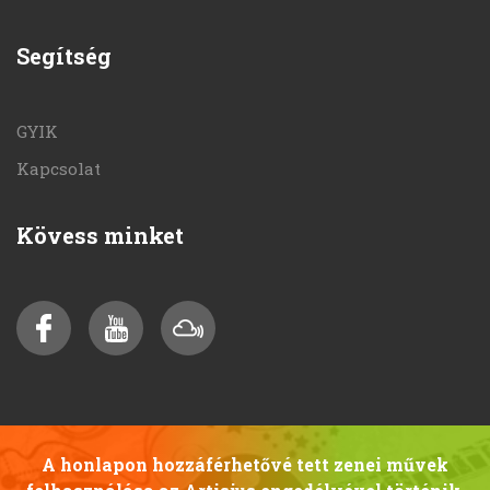
Segítség
GYIK
Kapcsolat
Kövess minket
A honlapon hozzáférhetővé tett zenei művek