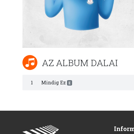
AZ ALBUM DALAI
1
Mindig Ez
E
Infor