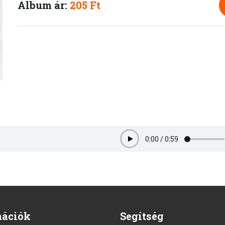
Album ár:
205 Ft
0:00
/
0:59
Play
mációk
Segítség