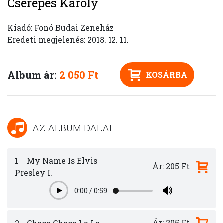
Cserepes Károly
Kiadó: Fonó Budai Zeneház
Eredeti megjelenés: 2018. 12. 11.
Album ár:
2 050 Ft
KOSÁRBA
AZ ALBUM DALAI
1
My Name Is Elvis
Ár: 205 Ft
Presley I.
0:00
/
0:59
Play
Ár: 205 Ft
2
Choco Choco La La