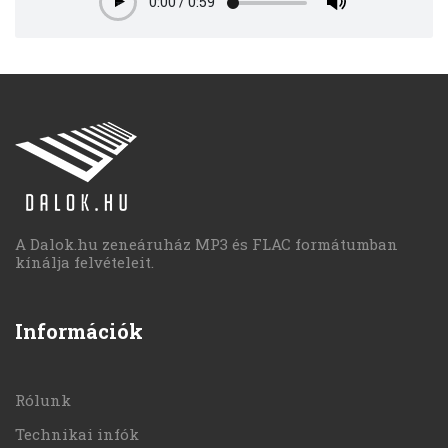
0:00
/
0:59
Play
A Dalok.hu zeneáruház MP3 és FLAC formátumban
kínálja felvételeit.
Információk
Rólunk
Technikai infók