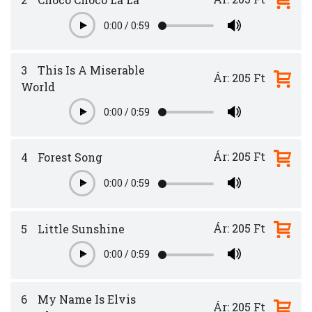
0:00
/
0:59
Play
3
This Is A Miserable
Ár: 205 Ft
World
0:00
/
0:59
Play
Ár: 205 Ft
4
Forest Song
0:00
/
0:59
Play
Ár: 205 Ft
5
Little Sunshine
0:00
/
0:59
Play
6
My Name Is Elvis
Ár: 205 Ft