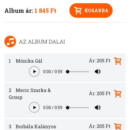
Album ár:
1 845 Ft
KOSÁRBA
AZ ALBUM DALAI
Ár: 205 Ft
1
Mónika Gál
0:00
/
0:59
Play
2
Meric Szarka &
Ár: 205 Ft
Group
0:00
/
0:59
Play
Ár: 205 Ft
3
Borbála Kalányos