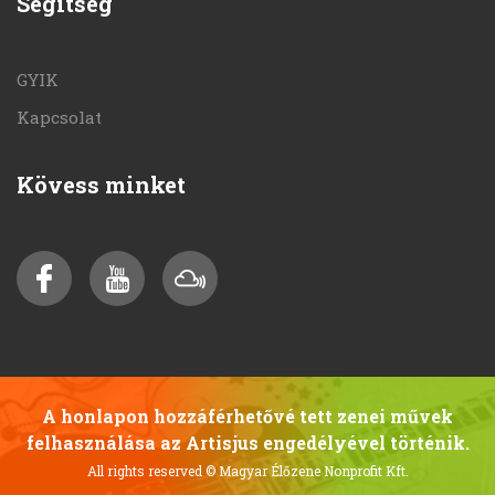
Segítség
GYIK
Kapcsolat
Kövess minket
A honlapon hozzáférhetővé tett zenei művek
felhasználása az Artisjus engedélyével történik.
All rights reserved
© Magyar Élőzene Nonprofit Kft.