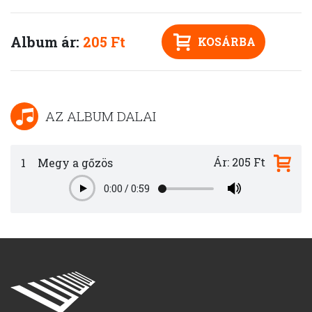
Album ár:
205 Ft
KOSÁRBA
AZ ALBUM DALAI
Ár: 205 Ft
1
Megy a gőzös
0:00
/
0:59
Play