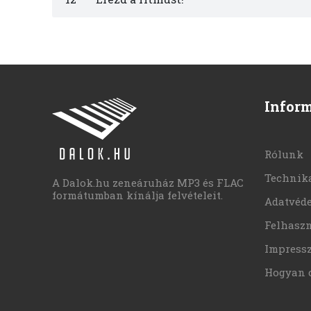
Infor
Rólunk
Technika
A Dalok.hu zeneáruház MP3 és FLAC
formátumban kínálja felvételeit.
Adatvéd
Felhaszn
Impress
Hogyan 