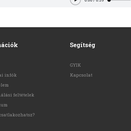
Play
mációk
Segítség
GYIK
i infók
Kapcsolat
elem
álási feltételek
zum
csatlakozhatsz?