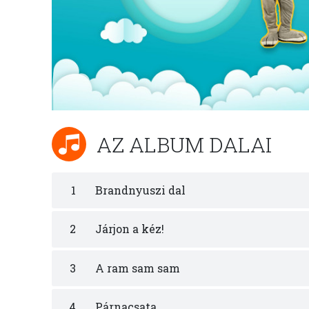
AZ ALBUM DALAI
1
Brandnyuszi dal
2
Járjon a kéz!
3
A ram sam sam
4
Párnacsata