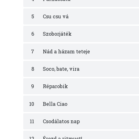
5
Csu csu vá
6
Szoborjáték
7
Nád a házam teteje
8
Soco, bate, vira
9
Réparobik
10
Bella Ciao
11
Csodálatos nap
12
Érezd a ritmust!