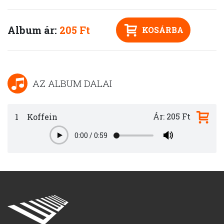
Album ár:
205 Ft
KOSÁRBA
AZ ALBUM DALAI
Ár: 205 Ft
1
Koffein
0:00
/
0:59
Play