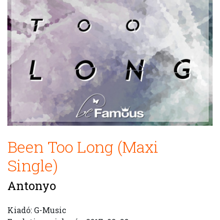
Been Too Long (Maxi
Single)
Antonyo
Kiadó: G-Music