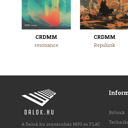
CRDMM
CRDMM
resonance
Repülünk
Infor
Rólunk
Technika
A Dalok.hu zeneáruház MP3 és FLAC