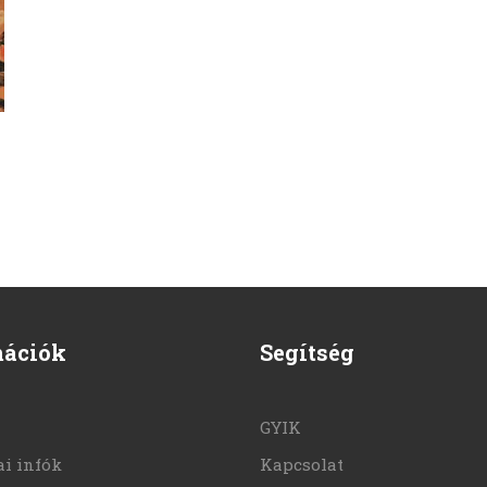
mációk
Segítség
GYIK
i infók
Kapcsolat