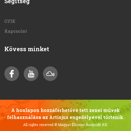
Segítség
GYIK
Kapcsolat
Kövess minket
A honlapon hozzáférhetővé tett zenei művek
felhasználása az Artisjus engedélyével történik.
All rights reserved
© Magyar Élőzene Nonprofit Kft.