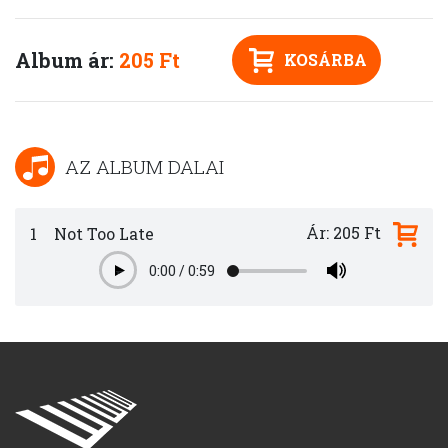
Album ár:
205 Ft
KOSÁRBA
AZ ALBUM DALAI
Ár: 205 Ft
1
Not Too Late
0:00
/
0:59
Play