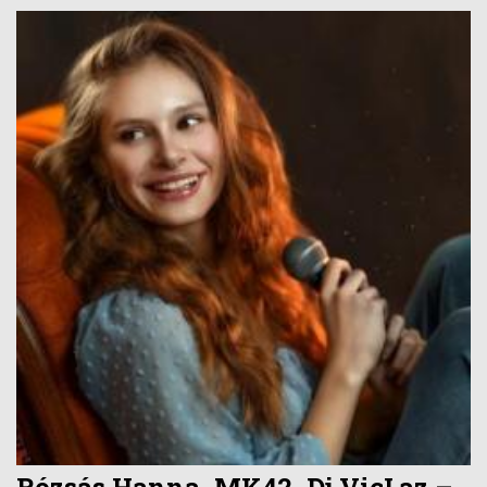
Rózsás Hanna, MK42, Dj VicLaz –