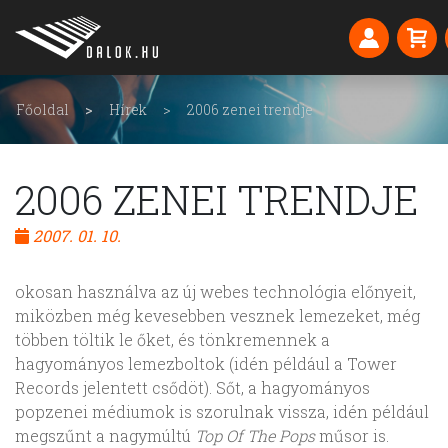
Főoldal
Hírek
2006 zenei trendje
2006 ZENEI TRENDJE
2007. 01. 10.
okosan használva az új webes technológia előnyeit,
miközben még kevesebben vesznek lemezeket, még
többen töltik le őket, és tönkremennek a
hagyományos lemezboltok (idén például a Tower
Records jelentett csődöt). Sőt, a hagyományos
popzenei médiumok is szorulnak vissza, idén például
megszűnt a nagymúltú
Top Of The Pops
műsor is.