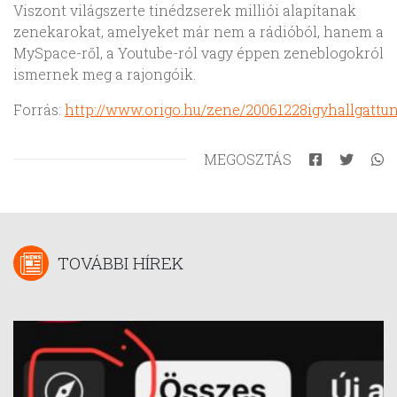
Viszont világszerte tinédzserek milliói alapítanak
zenekarokat, amelyeket már nem a rádióból, hanem a
MySpace-ről, a Youtube-ról vagy éppen zeneblogokról
ismernek meg a rajongóik.
Forrás:
http://www.origo.hu/zene/20061228igyhallgattu
MEGOSZTÁS
TOVÁBBI HÍREK