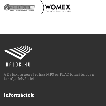
A Dalok.hu zeneáruház MP3 és FLAC formátumban
kínálja felvételeit.
Információk