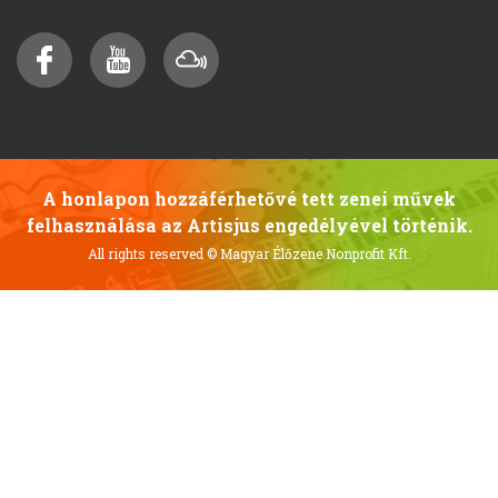
A honlapon hozzáférhetővé tett zenei művek
felhasználása az Artisjus engedélyével történik.
All rights reserved
© Magyar Élőzene Nonprofit Kft.