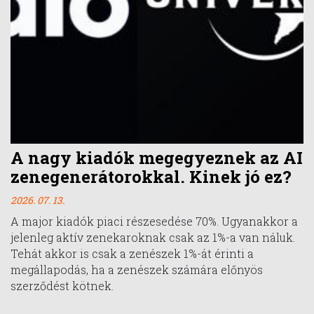
A nagy kiadók megegyeznek az AI
zenegenerátorokkal. Kinek jó ez?
2026. 07. 13.
A major kiadók piaci részesedése 70%. Ugyanakkor a
jelenleg aktív zenekaroknak csak az 1%-a van náluk.
Tehát akkor is csak a zenészek 1%-át érinti a
megállapodás, ha a zenészek számára előnyös
szerződést kötnek.