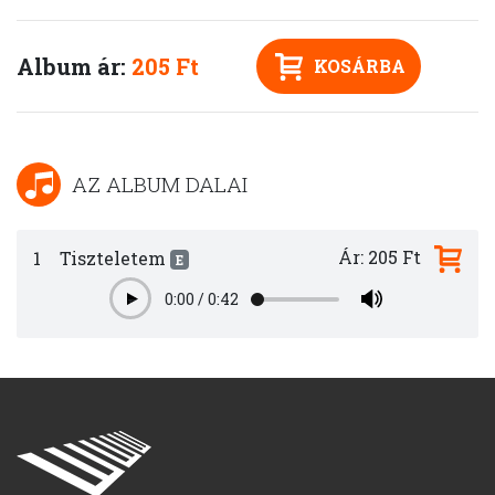
Album ár:
205 Ft
KOSÁRBA
AZ ALBUM DALAI
Ár: 205 Ft
1
Tiszteletem
E
0:00
/
0:42
Play