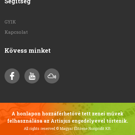
Segítség
GYIK
Kapcsolat
Kövess minket
A honlapon hozzáférhetővé tett zenei művek
felhasználása az Artisjus engedélyével történik.
All rights reserved
© Magyar Élőzene Nonprofit Kft.